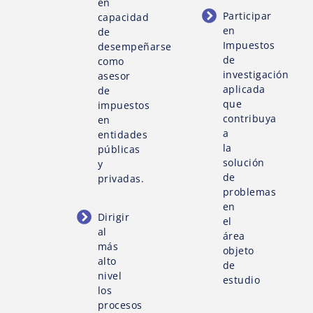
en
Participar
capacidad
en
de
Impuestos
desempeñarse
de
como
investigación
asesor
aplicada
de
que
impuestos
contribuya
en
a
entidades
la
públicas
solución
y
de
privadas.
problemas
en
Dirigir
el
al
área
más
objeto
alto
de
nivel
estudio
los
procesos