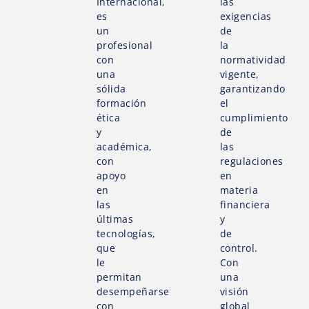
Internacional,
las
es
exigencias
un
de
profesional
la
con
normatividad
una
vigente,
sólida
garantizando
formación
el
ética
cumplimiento
y
de
académica,
las
con
regulaciones
apoyo
en
en
materia
las
financiera
últimas
y
tecnologías,
de
que
control.
le
Con
permitan
una
desempeñarse
visión
con
global