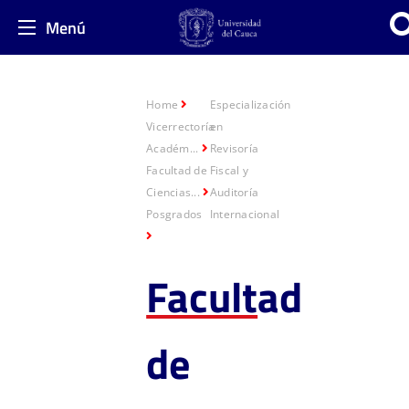
Menú
Home
Especialización
Vicerrectoría
en
Académ...
Revisoría
Facultad de
Fiscal y
Ciencias...
Auditoría
Posgrados
Internacional​
Facult
ad
de