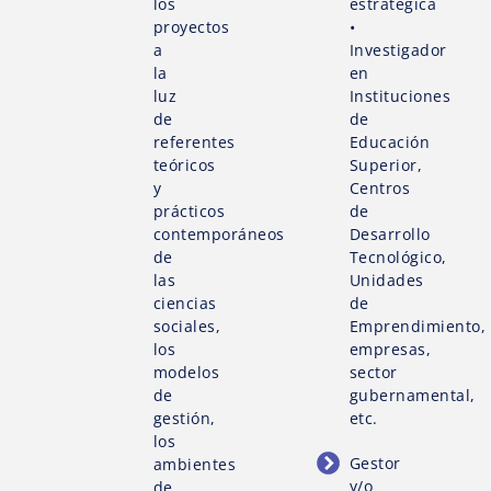
los
estratégica
proyectos
•
a
Investigador
la
en
luz
Instituciones
de
de
referentes
Educación
teóricos
Superior,
y
Centros
prácticos
de
contemporáneos
Desarrollo
de
Tecnológico,
las
Unidades
ciencias
de
sociales,
Emprendimiento,
los
empresas,
modelos
sector
de
gubernamental,
gestión,
etc.
los
Gestor
ambientes
y/o
de