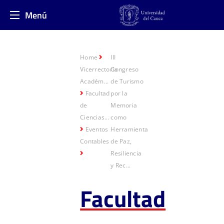
Menú
Home
III
Vicerrectoría
Congreso
Académ...
de Turismo
Facultad
por la
de
Memoria
Ciencias...
como
Eventos
Herramienta
Contables
de Paz,
Resiliencia
y Rec...
Facultad