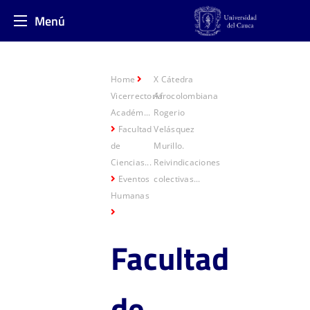
Menú
Home
X Cátedra
Vicerrectoría
Afrocolombiana
Académ...
Rogerio
Facultad
Velásquez
de
Murillo.
Ciencias...
Reivindicaciones
Eventos
colectivas...
Humanas
Facultad
de