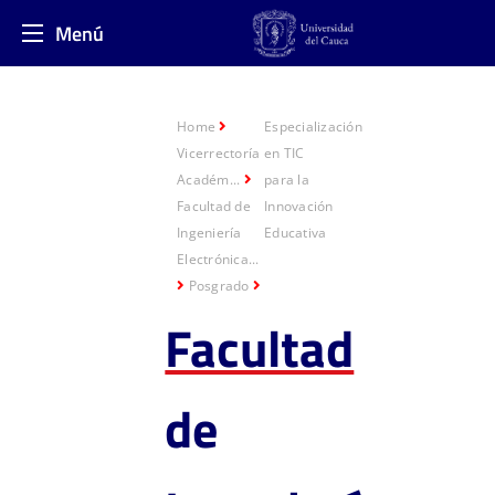
Menú
Home
Especialización
Vicerrectoría
en TIC
Académ...
para la
Facultad de
Innovación
Ingeniería
Educativa​
Electrónica...
Posgrado
Facultad
de