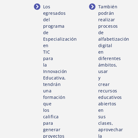
Los
También
egresados
podrán
del
realizar
programa
procesos
de
de
Especialización
alfabetización
en
digital
TIC
en
para
diferentes
la
ámbitos,
Innovación
usar
Educativa,
y
tendrán
crear
una
recursos
formación
educativos
que
abiertos
los
en
califica
sus
para
clases,
generar
aprovechar
proyectos
la