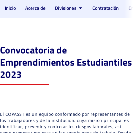
Inicio
Acerca de
Divisiones
Contratación
Cr
Convocatoria de
Emprendimientos Estudiantiles
2023
El COPASST es un equipo conformado por representantes de
los trabajadores y de la institución, cuya misión principal es
identificar, prevenir y controlar los riesgos laborales, así
como proponer mejoras en las condiciones de trabajo. Desde