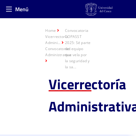
Menú
Home
Convocatoria
Vicerrectoría
COPASST
Admini...
2025: Sé parte
Convocatorias
del equipo
Administrativa
que vela por
la seguridad y
la sa...
Vicerre
ctoría
Administrativ