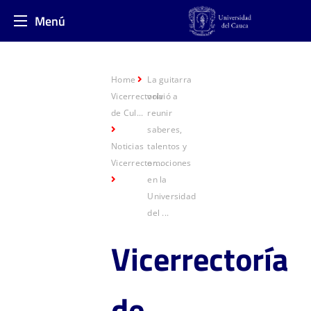
Menú
Home
La guitarra
Vicerrectoría
volvió a
de Cul...
reunir
saberes,
Noticias
talentos y
Vicerrector...
emociones
en la
Universidad
del ...
Vicerrecto
ría
de