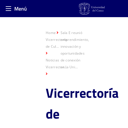
Menú
Home
Sala E reunió
Vicerrectoría
emprendimiento,
de Cul...
innovación y
oportunidades
Noticias
de conexión
Vicerrector...
en la Uni...
Vicerrecto
ría
de