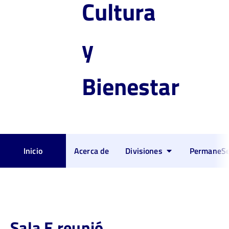
Cultura
y
Bienestar
Inicio
Acerca de
Divisiones
PermaneSe
Sala E reunió