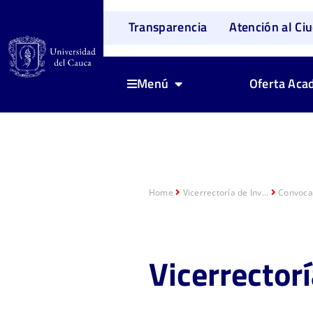
Transparencia
Atención al Ci
Oferta Aca
Menú
Home
Vicerrectoría de Inv...
Convocat
Vicerre
ctor