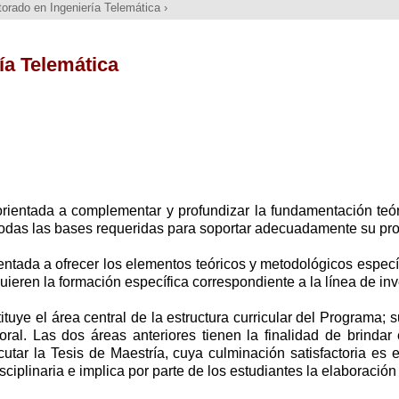
orado en Ingeniería Telemática
›
ía Telemática
rientada a complementar y profundizar la fundamentación teór
todas las bases requeridas para soportar adecuadamente su pro
entada a ofrecer los elementos teóricos y metodológicos específ
uieren la formación específica correspondiente a la línea de inv
ituye el área central de la estructura curricular del Programa;
oral. Las dos áreas anteriores tienen la finalidad de brinda
cutar la Tesis de Maestría, cuya culminación satisfactoria es 
isciplinaria e implica por parte de los estudiantes la elaboració