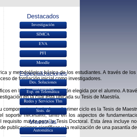
Destacados
Investigación
SIMCA
EVA
PFI
Moodle
ica y metodológica básica de los estudiantes. A través de los
Especializaciones
ceso de formación inicial como investigadores.
Des. Soluciones
Informáticas
icos en la línea de investigación elegida por el alumno. A tra
Esp. en Telemática
estigación en la cual está ubicada su Tesis de Maestría.
Redes y Servicios Tlm
 su componente principal en el primer ciclo es la Tesis de Maes
Sists. de
r el soporte necesario, tanto en los aspectos de fundamenta
Radiocomunicaciones
Maestrías
el requisito mayor para la Tesis Doctoral. Esta área incluye n
n de publicaciones científicas y la realización de una pasantía d
Automática