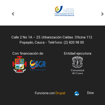
Calle 2 No 1A – 25. Urbanización Caldas. Oficina 112
Popayán, Cauca - Teléfono: (2) 820 98 00
Con financiación de:
Entidad ejecutora:
Diseño/desa
Funciona con
Drupal