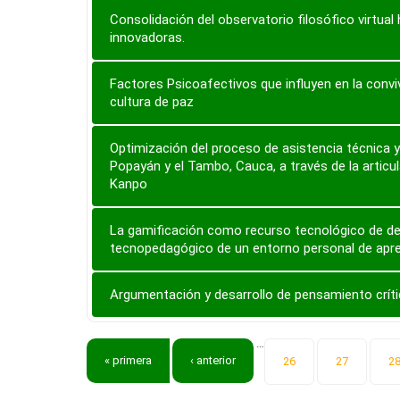
Consolidación del observatorio filosófico virtual
innovadoras.
Factores Psicoafectivos que influyen en la conviv
cultura de paz
Optimización del proceso de asistencia técnica y
Popayán y el Tambo, Cauca, a través de la arti
Kanpo
La gamificación como recurso tecnológico de des
tecnopedagógico de un entorno personal de apren
Argumentación y desarrollo de pensamiento críti
…
Páginas
« primera
‹ anterior
26
27
2