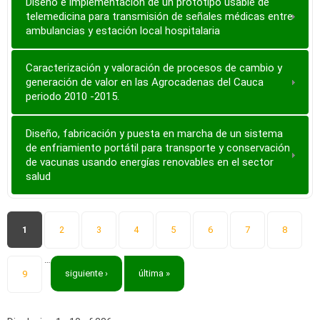
Diseño e implementación de un prototipo usable de
telemedicina para transmisión de señales médicas entre
ambulancias y estación local hospitalaria
Caracterización y valoración de procesos de cambio y
generación de valor en las Agrocadenas del Cauca
periodo 2010 -2015.
Diseño, fabricación y puesta en marcha de un sistema
de enfriamiento portátil para transporte y conservación
de vacunas usando energías renovables en el sector
salud
Páginas
1
2
3
4
5
6
7
8
…
siguiente ›
última »
9