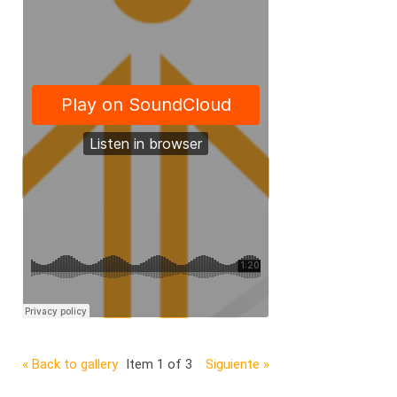
« Back to gallery
Item 1 of 3
Siguiente »