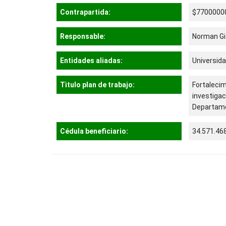
Contrapartida:
$7700000
Responsable:
Norman Gio
Entidades aliadas:
Universid
Tìtulo plan de trabajo:
Fortalecim
investigac
Departame
Cédula beneficiario:
34.571.46