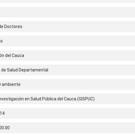
 de Doctores
io
ón del Cauca
a de Salud Departamental
 y ambiente
nvestigación en Salud Pública del Cauca (GISPUC)
14
00.00