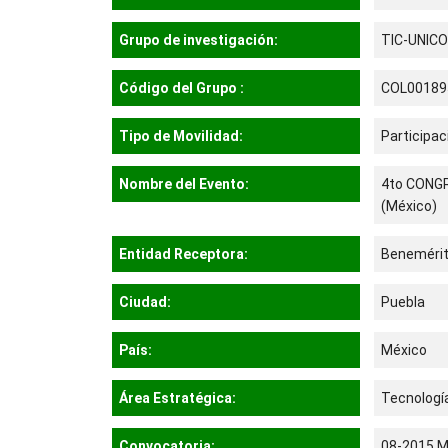
Grupo de investigación:
TIC-UNIC
Código del Grupo :
COL00189
Tipo de Movilidad:
Participa
Nombre del Evento:
4to CONG
(México)
Entidad Receptora:
Benemérit
Ciudad:
Puebla
País:
México
Área Estratégica:
Tecnología
Convocatoria:
08-2015 Mo