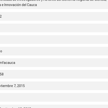
 e Innovación del Cauca
2
io
omfacauca
58
ptiembre 7, 2015