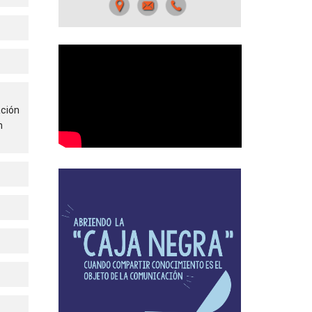
ación
n