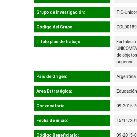
Grupo de investigación:
TIC-Unic
Código del Grupo :
COL00189
Tìtulo plan de trabajo:
Fortalecim
UNICOMFAC
de objetos
superior
País de Origen:
Argentina
Área Estratégica:
Educación 
Convocatoria:
09-2015 P
Fecha de inicio:
15/11/20
Código Beneficiario:
09-2015-0