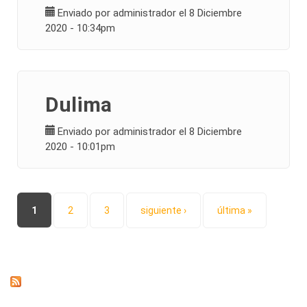
Enviado por
administrador
el 8 Diciembre
2020 - 10:34pm
Dulima
Enviado por
administrador
el 8 Diciembre
2020 - 10:01pm
Páginas
1
2
3
siguiente ›
última »