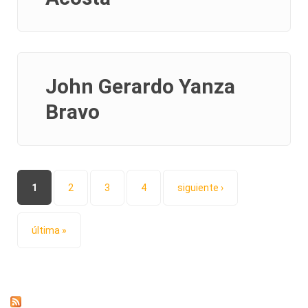
John Gerardo Yanza
Bravo
Páginas
1
2
3
4
siguiente ›
última »