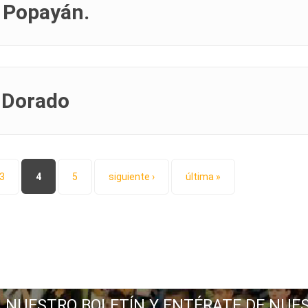
 Popayán.
o Dorado
3
4
5
siguiente ›
última »
A NUESTRO BOLETÍN Y ENTÉRATE DE NUE