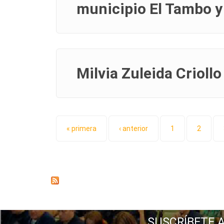
municipio El Tambo y
Milvia Zuleida Crioll
Páginas
« primera
‹ anterior
1
2
SUSCRÍBETE 