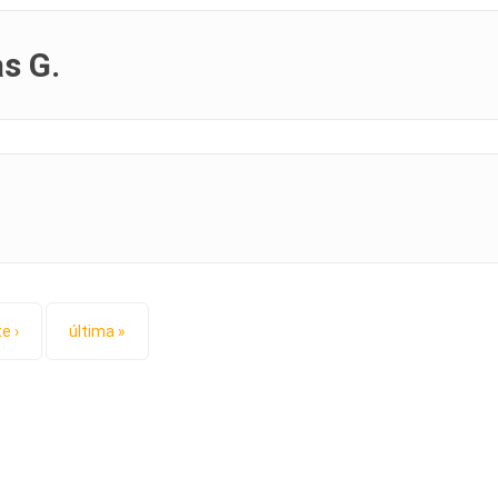
s G.
e ›
última »