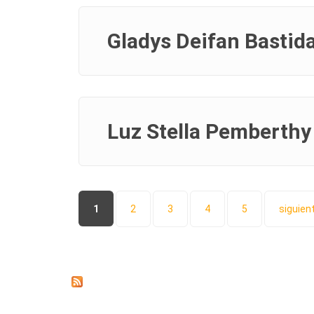
Gladys Deifan Bastida
Luz Stella Pemberthy
Páginas
1
2
3
4
5
siguient