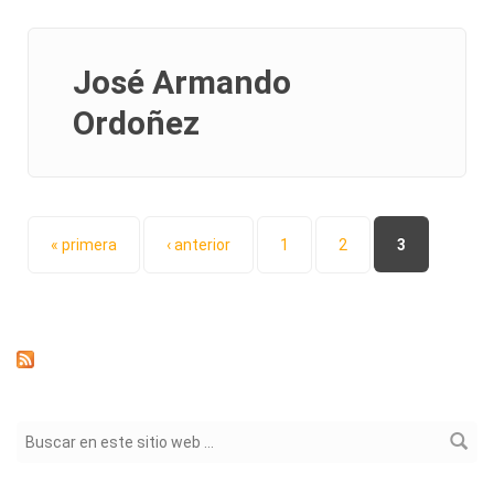
José Armando
Ordoñez
Páginas
« primera
‹ anterior
1
2
3
Formulario de búsqueda