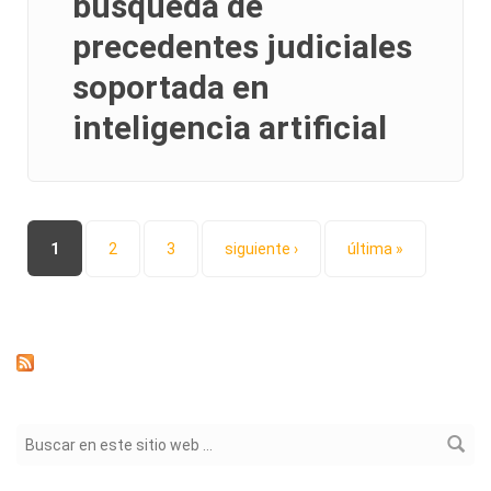
búsqueda de
precedentes judiciales
soportada en
inteligencia artificial
Páginas
1
2
3
siguiente ›
última »
Formulario de búsqueda