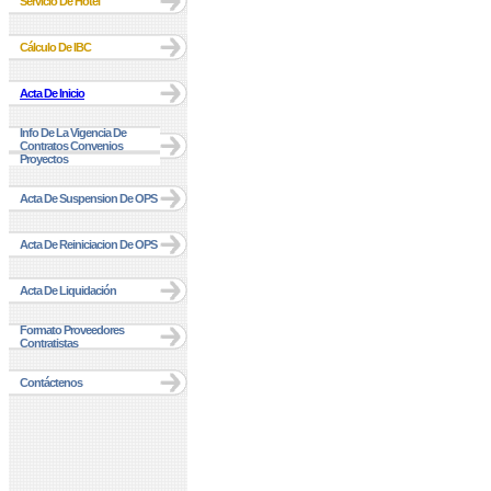
Servicio De Hotel
Cálculo De IBC
Acta De Inicio
Info De La Vigencia De
Contratos Convenios
Proyectos
Acta De Suspension De OPS
Acta De Reiniciacion De OPS
Acta De Liquidación
Formato Proveedores
Contratistas
Contáctenos