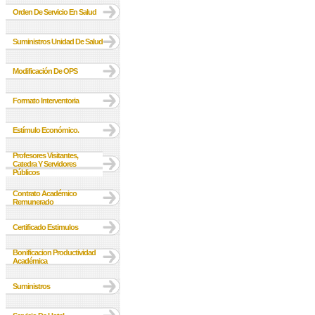
Orden De Servicio En Salud
Suministros Unidad De Salud
Modificación De OPS
Formato Interventoria
Estímulo Económico.
Profesores Visitantes,
Catedra Y Servidores
Públicos
Contrato Académico
Remunerado
Certificado Estimulos
Bonificacion Productividad
Académica
Suministros