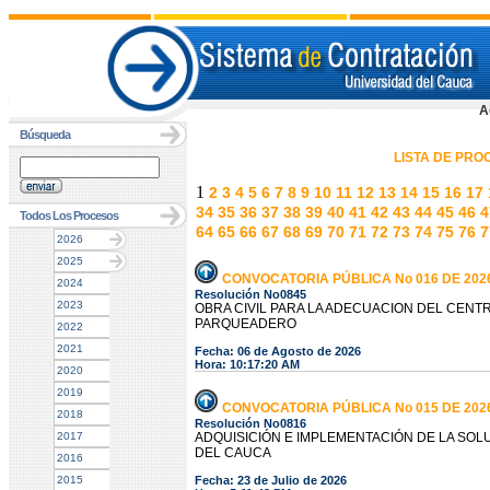
A
Búsqueda
LISTA DE PR
1
2
3
4
5
6
7
8
9
10
11
12
13
14
15
16
17
34
35
36
37
38
39
40
41
42
43
44
45
46
4
Todos Los Procesos
64
65
66
67
68
69
70
71
72
73
74
75
76
7
2026
2025
CONVOCATORIA PÚBLICA No 016 DE 202
2024
Resolución No0845
2023
OBRA CIVIL PARA LA ADECUACION DEL CEN
PARQUEADERO
2022
2021
Fecha: 06 de Agosto de 2026
Hora: 10:17:20 AM
2020
2019
CONVOCATORIA PÚBLICA No 015 DE 202
2018
Resolución No0816
2017
ADQUISICIÓN E IMPLEMENTACIÓN DE LA SOL
DEL CAUCA
2016
2015
Fecha: 23 de Julio de 2026