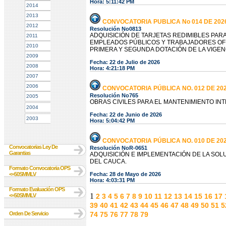
Hora: 5:11:42 PM
2014
2013
CONVOCATORIA PUBLICA No 014 DE 202
2012
Resolución No0813
ADQUISICIÓN DE TARJETAS REDIMIBLES PAR
2011
EMPLEADOS PÚBLICOS Y TRABAJADORES OFI
2010
PRIMERA Y SEGUNDA DOTACIÓN DE LA VIGENC
2009
Fecha: 22 de Julio de 2026
2008
Hora: 4:21:18 PM
2007
2006
CONVOCATORIA PÚBLICA NO. 012 DE 20
Resolución No765
2005
OBRAS CIVILES PARA EL MANTENIMIENTO IN
2004
Fecha: 22 de Junio de 2026
2003
Hora: 5:04:42 PM
CONVOCATORIA PÚBLICA NO. 010 DE 20
Convocatorias Ley De
Resolución NoR-0651
Garantias
ADQUISICIÓN E IMPLEMENTACIÓN DE LA SOL
DEL CAUCA.
Formato Convocatoria OPS
<=50SMMLV
Fecha: 28 de Mayo de 2026
Hora: 4:03:31 PM
Formato Evaluación OPS
1
<=50SMMLV
2
3
4
5
6
7
8
9
10
11
12
13
14
15
16
17
39
40
41
42
43
44
45
46
47
48
49
50
51
5
Orden De Servicio
74
75
76
77
78
79