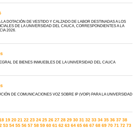
6
A LA DOTACIÓN DE VESTIDO Y CALZADO DE LABOR DESTINADAS A LOS
CIALES DE LA UNIVERSIDAD DEL CAUCA, CORRESPONDIENTES A LA
IA 2026.
26
TEGRAL DE BIENES INMUEBLES DE LA UNIVERSIDAD DEL CAUCA
26
UCIÓN DE COMUNICACIONES VOZ SOBRE IP (VOIP) PARA LA UNIVERSIDAD
18
19
20
21
22
23
24
25
26
27
28
29
30
31
32
33
34
35
36
37
38
2
53
54
55
56
57
58
59
60
61
62
63
64
65
66
67
68
69
70
71
72
73