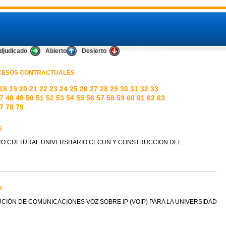
djudicado
Abierto
Desierto
OCESOS CONTRACTUALES
18
19
20
21
22
23
24
25
26
27
28
29
30
31
32
33
7
48
49
50
51
52
53
54
55
56
57
58
59
60
61
62
63
7
78
79
6
TRO CULTURAL UNIVERSITARIO CECUN Y CONSTRUCCION DEL
6
UCIÓN DE COMUNICACIONES VOZ SOBRE IP (VOIP) PARA LA UNIVERSIDAD