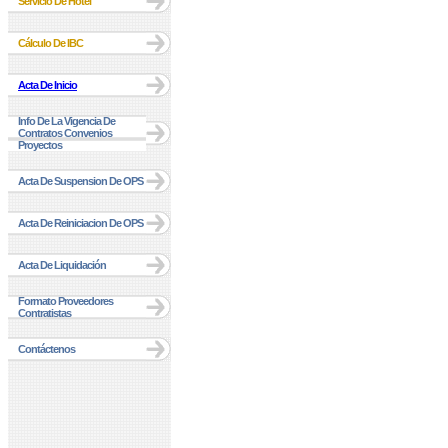
Servicio De Hotel
Cálculo De IBC
Acta De Inicio
Info De La Vigencia De
Contratos Convenios
Proyectos
Acta De Suspension De OPS
Acta De Reiniciacion De OPS
Acta De Liquidación
Formato Proveedores
Contratistas
Contáctenos