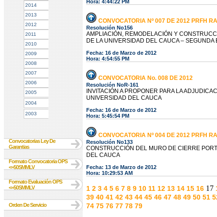
Hora: 4:44:22 PM
2014
2013
CONVOCATORIA Nº 007 DE 2012 PRFH R
2012
Resolución No156
AMPLIACIÓN, REMODELACIÓN Y CONSTRUCCIÓ
2011
DE LA UNIVERSIDAD DEL CAUCA – SEGUNDA 
2010
Fecha: 16 de Marzo de 2012
2009
Hora: 4:54:55 PM
2008
2007
CONVOCATORIA No. 008 DE 2012
2006
Resolución NoR-161
INVITACIÓN A PROPONER PARA LA ADJUDICA
2005
UNIVERSIDAD DEL CAUCA
2004
Fecha: 16 de Marzo de 2012
2003
Hora: 5:45:54 PM
CONVOCATORIA Nº 004 DE 2012 PRFH R
Convocatorias Ley De
Resolución No133
Garantias
CONSTRUCCIÓN DEL MURO DE CIERRE PORTE
DEL CAUCA
Formato Convocatoria OPS
<=50SMMLV
Fecha: 13 de Marzo de 2012
Hora: 10:29:53 AM
Formato Evaluación OPS
17
<=50SMMLV
1
2
3
4
5
6
7
8
9
10
11
12
13
14
15
16
39
40
41
42
43
44
45
46
47
48
49
50
51
5
Orden De Servicio
74
75
76
77
78
79