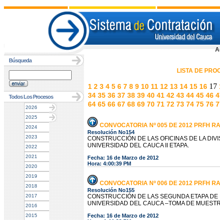
A
Búsqueda
LISTA DE PR
17
1
2
3
4
5
6
7
8
9
10
11
12
13
14
15
16
34
35
36
37
38
39
40
41
42
43
44
45
46
4
Todos Los Procesos
64
65
66
67
68
69
70
71
72
73
74
75
76
7
2026
2025
CONVOCATORIA Nº 005 DE 2012 PRFH R
2024
Resolución No154
2023
CONSTRUCCIÓN DE LAS OFICINAS DE LA DIVI
UNIVERSIDAD DEL CAUCA II ETAPA.
2022
2021
Fecha: 16 de Marzo de 2012
Hora: 4:00:39 PM
2020
2019
CONVOCATORIA Nº 006 DE 2012 PRFH R
2018
Resolución No155
2017
CONSTRUCCIÓN DE LAS SEGUNDA ETAPA DE L
UNIVERSIDAD DEL CAUCA –TOMA DE MUESTR
2016
2015
Fecha: 16 de Marzo de 2012