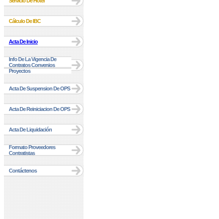
Servicio De Hotel
Cálculo De IBC
Acta De Inicio
Info De La Vigencia De
Contratos Convenios
Proyectos
Acta De Suspension De OPS
Acta De Reiniciacion De OPS
Acta De Liquidación
Formato Proveedores
Contratistas
Contáctenos