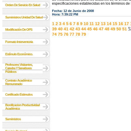
especificaciones establecidas en los términos de l
Orden De Servicio En Salud
Fecha: 12 de Junio de 2008
Hora: 7:39:22 PM
Suministros Unidad De Salud
1
2
3
4
5
6
7
8
9
10
11
12
13
14
15
16
17
5
39
40
41
42
43
44
45
46
47
48
49
50
51
Modificación De OPS
74
75
76
77
78
79
Formato Interventoria
Estímulo Económico.
Profesores Visitantes,
Catedra Y Servidores
Públicos
Contrato Académico
Remunerado
Certificado Estimulos
Bonificacion Productividad
Académica
Suministros