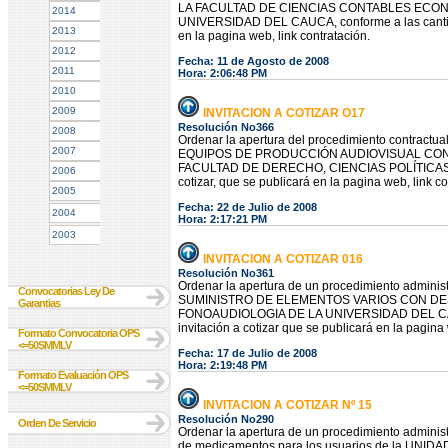
LA FACULTAD DE CIENCIAS CONTABLES ECON
2014
UNIVERSIDAD DEL CAUCA, conforme a las cantidade
2013
en la pagina web, link contratación.
2012
Fecha: 11 de Agosto de 2008
2011
Hora: 2:06:48 PM
2010
2009
INVITACION A COTIZAR O17
Resolución No366
2008
Ordenar la apertura del procedimiento contractu
2007
EQUIPOS DE PRODUCCIÓN AUDIOVISUAL CON
FACULTAD DE DERECHO, CIENCIAS POLÍTICAS Y SO
2006
cotizar, que se publicará en la pagina web, link co
2005
Fecha: 22 de Julio de 2008
2004
Hora: 2:17:21 PM
2003
INVITACION A COTIZAR 016
Resolución No361
Ordenar la apertura de un procedimiento administr
Convocatorias Ley De
SUMINISTRO DE ELEMENTOS VARIOS CON DES
Garantias
FONOAUDIOLOGIA DE LA UNIVERSIDAD DEL CAUCA, 
invitación a cotizar que se publicará en la pagina 
Formato Convocatoria OPS
<=50SMMLV
Fecha: 17 de Julio de 2008
Hora: 2:19:48 PM
Formato Evaluación OPS
<=50SMMLV
INVITACION A COTIZAR Nº 15
Resolución No290
Orden De Servicio
Ordenar la apertura de un procedimiento administr
de medicamentos para los usuarios de la UNI