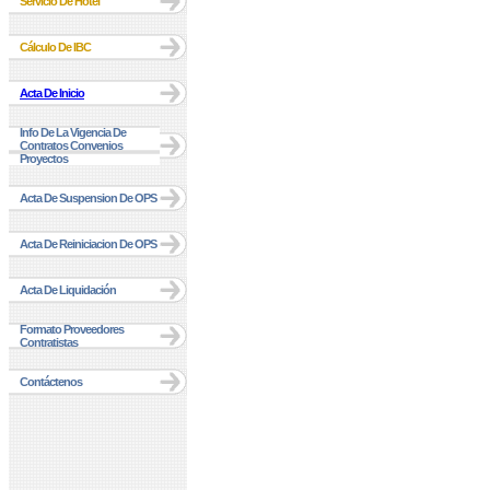
Servicio De Hotel
Cálculo De IBC
Acta De Inicio
Info De La Vigencia De
Contratos Convenios
Proyectos
Acta De Suspension De OPS
Acta De Reiniciacion De OPS
Acta De Liquidación
Formato Proveedores
Contratistas
Contáctenos