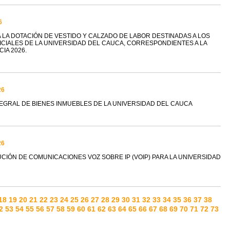
6
A LA DOTACIÓN DE VESTIDO Y CALZADO DE LABOR DESTINADAS A LOS
CIALES DE LA UNIVERSIDAD DEL CAUCA, CORRESPONDIENTES A LA
IA 2026.
26
TEGRAL DE BIENES INMUEBLES DE LA UNIVERSIDAD DEL CAUCA
26
UCIÓN DE COMUNICACIONES VOZ SOBRE IP (VOIP) PARA LA UNIVERSIDAD
18
19
20
21
22
23
24
25
26
27
28
29
30
31
32
33
34
35
36
37
38
2
53
54
55
56
57
58
59
60
61
62
63
64
65
66
67
68
69
70
71
72
73