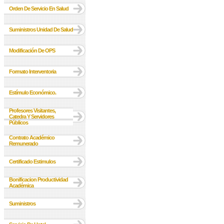
Orden De Servicio En Salud
Suministros Unidad De Salud
Modificación De OPS
Formato Interventoria
Estímulo Económico.
Profesores Visitantes,
Catedra Y Servidores
Públicos
Contrato Académico
Remunerado
Certificado Estimulos
Bonificacion Productividad
Académica
Suministros