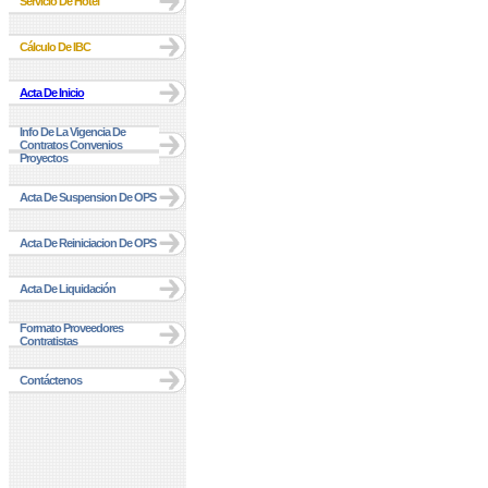
Servicio De Hotel
Cálculo De IBC
Acta De Inicio
Info De La Vigencia De
Contratos Convenios
Proyectos
Acta De Suspension De OPS
Acta De Reiniciacion De OPS
Acta De Liquidación
Formato Proveedores
Contratistas
Contáctenos