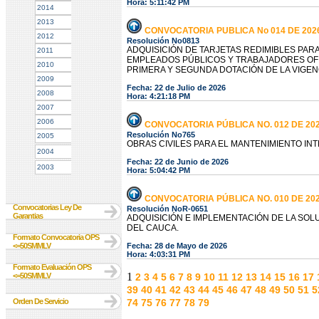
Hora: 5:11:42 PM
2014
2013
CONVOCATORIA PUBLICA No 014 DE 202
2012
Resolución No0813
ADQUISICIÓN DE TARJETAS REDIMIBLES PAR
2011
EMPLEADOS PÚBLICOS Y TRABAJADORES OFI
2010
PRIMERA Y SEGUNDA DOTACIÓN DE LA VIGENC
2009
Fecha: 22 de Julio de 2026
2008
Hora: 4:21:18 PM
2007
2006
CONVOCATORIA PÚBLICA NO. 012 DE 20
Resolución No765
2005
OBRAS CIVILES PARA EL MANTENIMIENTO IN
2004
Fecha: 22 de Junio de 2026
2003
Hora: 5:04:42 PM
CONVOCATORIA PÚBLICA NO. 010 DE 20
Convocatorias Ley De
Resolución NoR-0651
Garantias
ADQUISICIÓN E IMPLEMENTACIÓN DE LA SOL
DEL CAUCA.
Formato Convocatoria OPS
<=50SMMLV
Fecha: 28 de Mayo de 2026
Hora: 4:03:31 PM
Formato Evaluación OPS
1
<=50SMMLV
2
3
4
5
6
7
8
9
10
11
12
13
14
15
16
17
39
40
41
42
43
44
45
46
47
48
49
50
51
5
Orden De Servicio
74
75
76
77
78
79