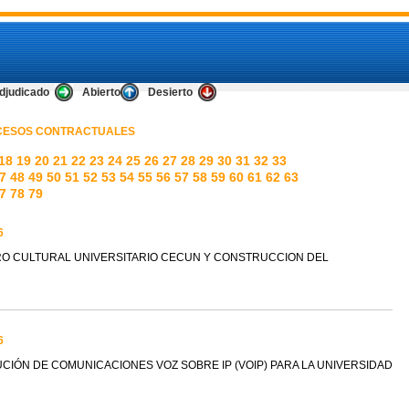
djudicado
Abierto
Desierto
OCESOS CONTRACTUALES
18
19
20
21
22
23
24
25
26
27
28
29
30
31
32
33
7
48
49
50
51
52
53
54
55
56
57
58
59
60
61
62
63
7
78
79
6
TRO CULTURAL UNIVERSITARIO CECUN Y CONSTRUCCION DEL
6
UCIÓN DE COMUNICACIONES VOZ SOBRE IP (VOIP) PARA LA UNIVERSIDAD