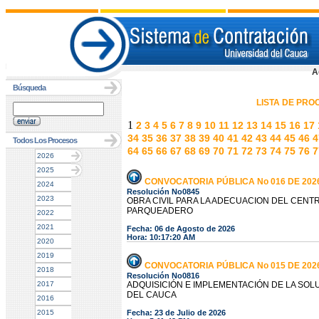
A
Búsqueda
LISTA DE PR
1
2
3
4
5
6
7
8
9
10
11
12
13
14
15
16
17
34
35
36
37
38
39
40
41
42
43
44
45
46
4
Todos Los Procesos
64
65
66
67
68
69
70
71
72
73
74
75
76
7
2026
2025
CONVOCATORIA PÚBLICA No 016 DE 202
2024
Resolución No0845
2023
OBRA CIVIL PARA LA ADECUACION DEL CEN
PARQUEADERO
2022
2021
Fecha: 06 de Agosto de 2026
Hora: 10:17:20 AM
2020
2019
CONVOCATORIA PÚBLICA No 015 DE 202
2018
Resolución No0816
2017
ADQUISICIÓN E IMPLEMENTACIÓN DE LA SOL
DEL CAUCA
2016
2015
Fecha: 23 de Julio de 2026