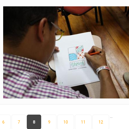
…
6
7
8
9
10
11
12