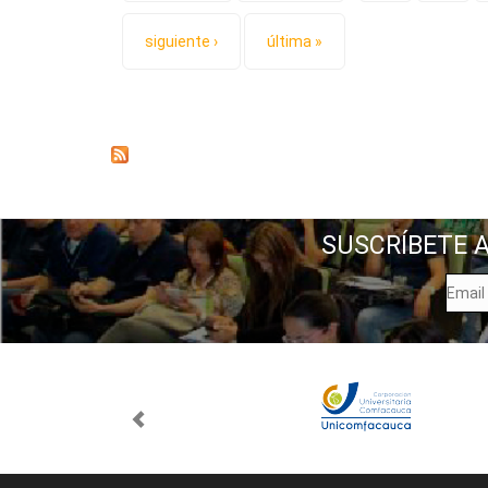
siguiente ›
última »
SUSCRÍBETE 
next