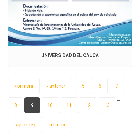
UNIVERSIDAD DEL CAUCA
…
Páginas
« primera
‹ anterior
5
6
7
…
8
9
10
11
12
13
siguiente ›
última »