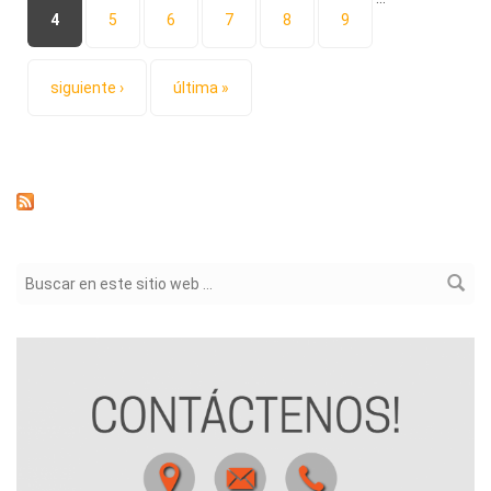
4
5
6
7
8
9
siguiente ›
última »
Formulario de búsqueda