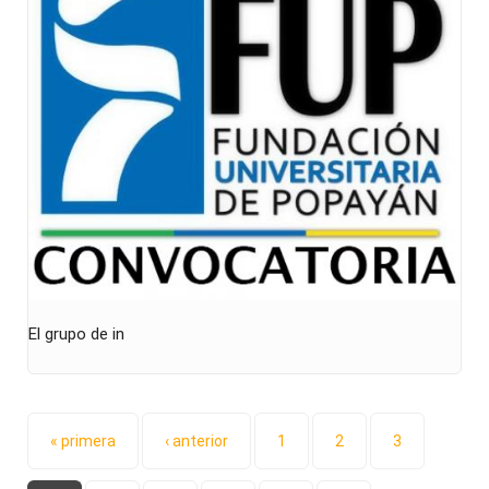
El grupo de in
Páginas
« primera
‹ anterior
1
2
3
…