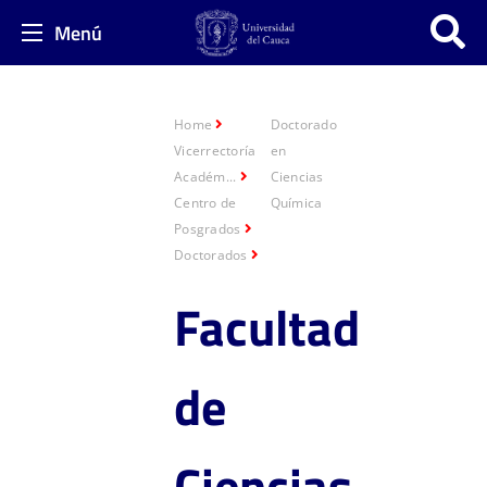
Menú
Home
Doctorado
Vicerrectoría
en
Académ...
Ciencias
Centro de
Química
Posgrados
Doctorados
Facultad
de
Ciencias