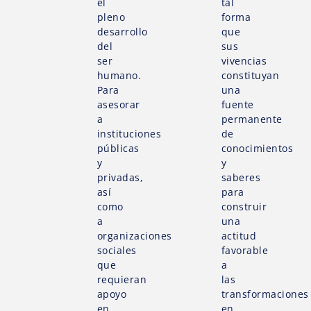
el
tal
pleno
forma
desarrollo
que
del
sus
ser
vivencias
humano.
constituyan
Para
una
asesorar
fuente
a
permanente
instituciones
de
públicas
conocimientos
y
y
privadas,
saberes
así
para
como
construir
a
una
organizaciones
actitud
sociales
favorable
que
a
requieran
las
apoyo
transformaciones
en
en