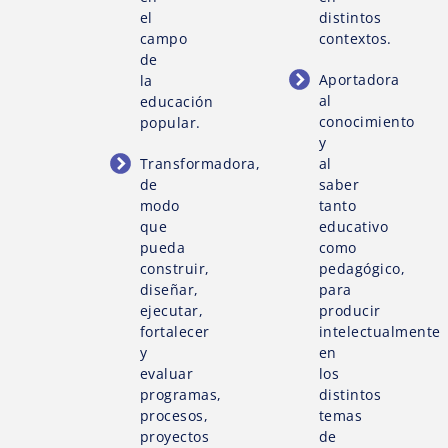
el
distintos
campo
contextos.
de
Aportadora
la
al
educación
conocimiento
popular.
y
Transformadora,
al
de
saber
modo
tanto
que
educativo
pueda
como
construir,
pedagógico,
diseñar,
para
ejecutar,
producir
fortalecer
intelectualmente
y
en
evaluar
los
programas,
distintos
procesos,
temas
proyectos
de