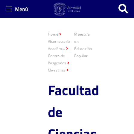
Menú
Home
Maestría
Vicerrectoría
en
Académ...
Educación
Centro de
Popular
Posgrados
Maestrías
Facultad
de
Ciencias