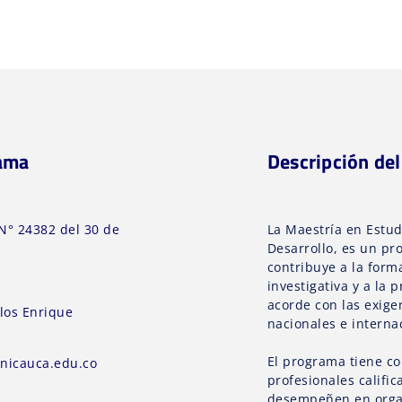
rama
Descripción de
N° 24382 del 30 de
La Maestría en Estudi
Desarrollo, es un p
contribuye a la form
investigativa y a la
acorde con las exigen
los Enrique
nacionales e interna
El programa tiene co
icauca.edu.co
profesionales califi
desempeñen en orga