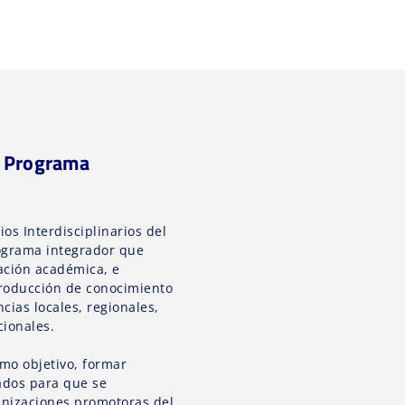
l Programa
os Interdisciplinarios del
rograma integrador que
ación académica, e
 producción de conocimiento
cias locales, regionales,
cionales.
mo objetivo, formar
cados para que se
nizaciones promotoras del