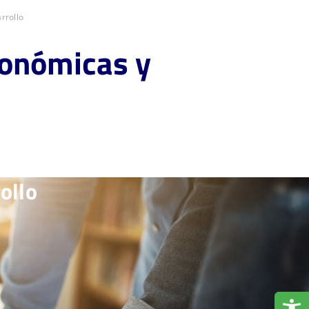
rrollo
conómicas y
ollo