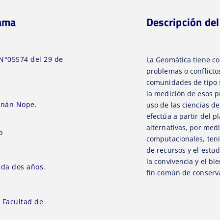
rama
Descripción de
N°05574 del 29 de
La Geomática tiene co
problemas o conflictos
comunidades de tipo s
la medición de esos p
nán Nope.
uso de las ciencias de 
efectúa a partir del p
alternativas, por med
o
computacionales, teni
de recursos y el estud
la convivencia y el bi
da dos años.
fin común de conserva
:
Facultad de