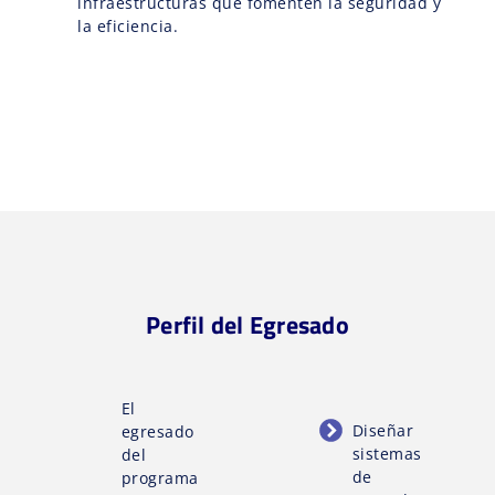
infraestructuras que fomenten la seguridad y
la eficiencia.
Perfil del Egresado
El
Diseñar
egresado
sistemas
del
de
programa