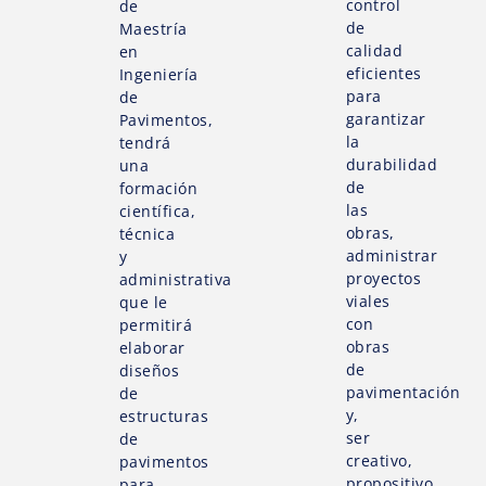
control
de
de
Maestría
calidad
en
eficientes
Ingeniería
para
de
garantizar
Pavimentos,
la
tendrá
durabilidad
una
de
formación
las
científica,
obras,
técnica
administrar
y
proyectos
administrativa
viales
que le
con
permitirá
obras
elaborar
de
diseños
pavimentación
de
y,
estructuras
ser
de
creativo,
pavimentos
propositivo
para