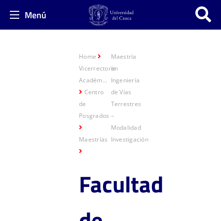
Menú
Home
Maestría
Vicerrectoría
en
Académ...
Ingeniería
Centro
de Vías
de
Terrestres
Posgrados
–
Modalidad
Maestrías
Investigación
Facultad
de