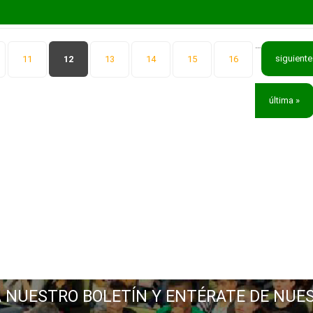
…
siguiente
11
12
13
14
15
16
última »
A NUESTRO BOLETÍN Y ENTÉRATE DE NUE