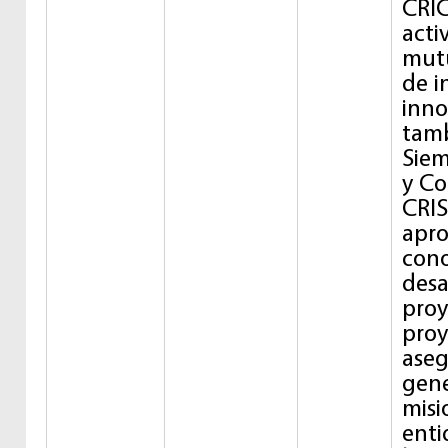
CRIC
acti
mutu
de i
inno
tamb
Siem
y Co
CRIS
apro
cono
desa
proy
proy
aseg
gene
misi
enti