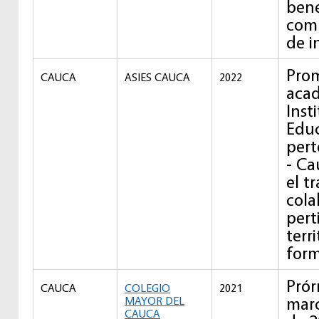
bene
comu
de i
Prom
CAUCA
ASIES CAUCA
2022
acad
Inst
Educ
pert
- Ca
el t
cola
pert
terri
form
Prór
CAUCA
COLEGIO
2021
marc
MAYOR DEL
CAUCA