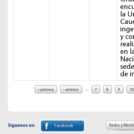
encu
la U
Cauc
inge
y co
real
en l
Naci
sede
de i
Páginas
…
« primera
‹ anterior
7
8
9
10
Síguenos en:
Redes y Memb
Facebook