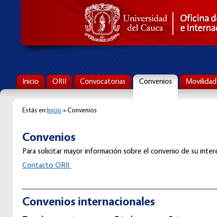
Inicio
ORII
Convocatorias
Convenios
Movilidad
Estás en:
Inicio
» Convenios
Convenios
Para solicitar mayor información sobre el convenio de su interé
C
ontacto ORII
Convenios internacionales