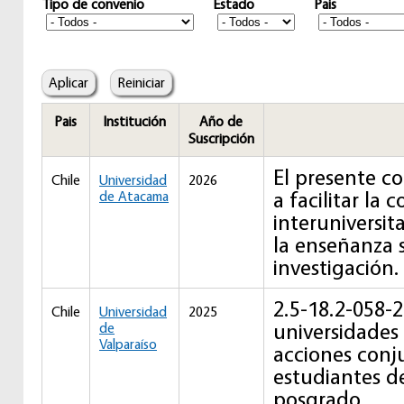
Tipo de convenio
Estado
Pais
Pais
Institución
Año de
Suscripción
El presente c
Chile
Universidad
2026
a facilitar la 
de Atacama
interuniversit
la enseñanza s
investigación.
2.5-18.2-058-
Chile
Universidad
2025
universidades
de
Valparaíso
acciones conj
estudiantes d
posgrado