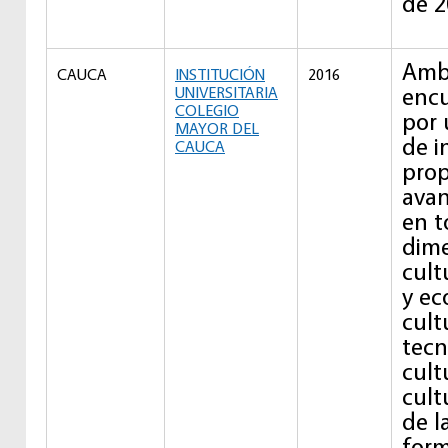
de 2
Amba
CAUCA
INSTITUCIÓN
2016
encu
UNIVERSITARIA
COLEGIO
por
MAYOR DEL
de i
CAUCA
prop
avan
en t
dime
cultu
y ec
cult
tecn
cult
cult
de l
form