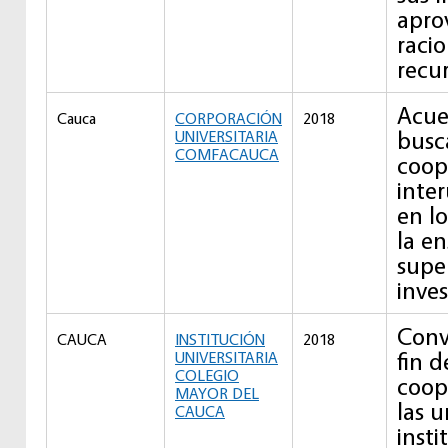
apro
racio
recur
Acue
Cauca
CORPORACIÓN
2018
busca
UNIVERSITARIA
COMFACAUCA
coop
inter
en l
la e
super
inves
Conv
CAUCA
INSTITUCIÓN
2018
fin d
UNIVERSITARIA
COLEGIO
coop
MAYOR DEL
las u
CAUCA
insti