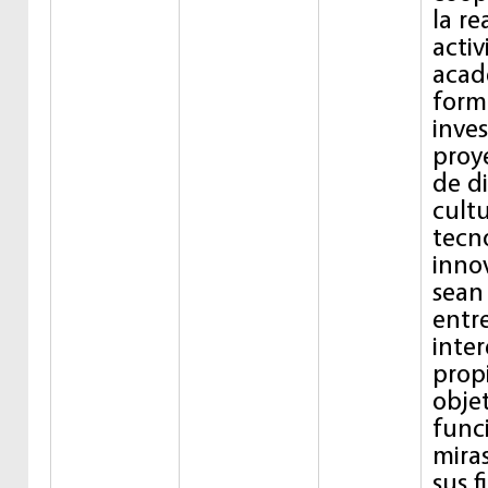
la re
acti
acad
form
inves
proye
de di
cultu
tecn
inno
sean
entre
inter
prop
objet
func
miras
sus f