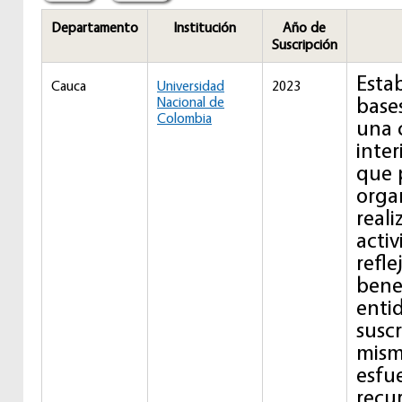
Departamento
Institución
Año de
Suscripción
Estab
Cauca
Universidad
2023
base
Nacional de
Colombia
una 
inter
que 
orga
reali
acti
refle
benef
enti
suscr
mism
esfu
recu