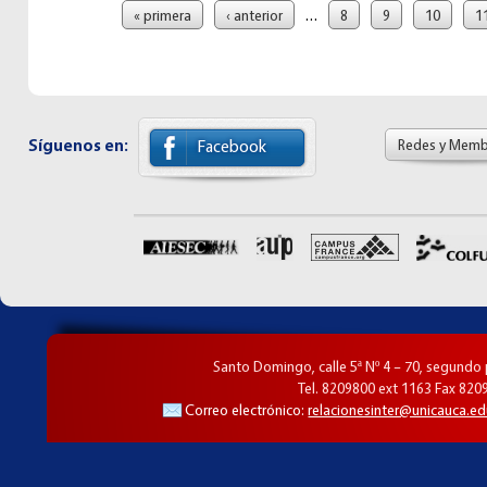
Páginas
…
« primera
‹ anterior
8
9
10
1
Síguenos en:
Redes y Memb
Facebook
Santo Domingo, calle 5ª Nº 4 – 70, segundo
Tel. 8209800 ext 1163 Fax 820
Correo electrónico:
relacionesinter@unicauca.ed