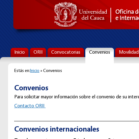
Inicio
ORII
Convocatorias
Convenios
Movilidad
Estás en:
Inicio
» Convenios
Convenios
Para solicitar mayor información sobre el convenio de su interé
C
ontacto ORII
Convenios internacionales