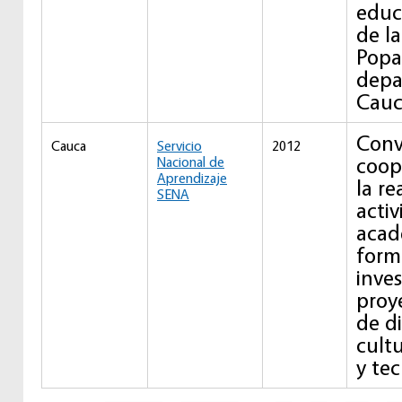
educ
de l
Popa
depa
Cauc
Conv
Cauca
Servicio
2012
coop
Nacional de
Aprendizaje
la re
SENA
acti
acad
form
inves
proye
de d
cultu
y te