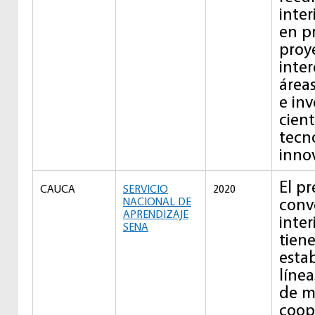
inter
en p
proy
inte
área
e inv
cient
tecn
inno
El p
CAUCA
SERVICIO
2020
conv
NACIONAL DE
APRENDIZAJE
inter
SENA
tien
estab
línea
de m
coop