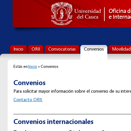
Inicio
ORII
Convocatorias
Convenios
Movilidad
Estás en:
Inicio
» Convenios
Convenios
Para solicitar mayor información sobre el convenio de su interé
C
ontacto ORII
Convenios internacionales