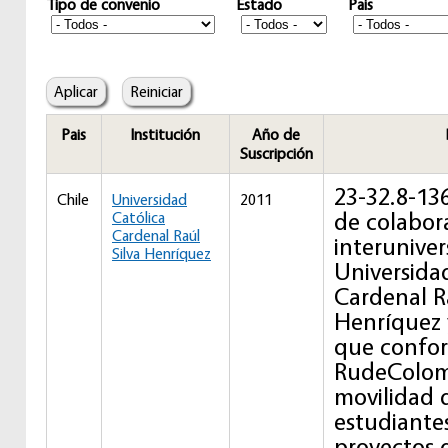
Tipo de convenio
Estado
Pais
Pais
Institución
Año de
Suscripción
23-32.8-13
Chile
Universidad
2011
de colabor
Católica
Cardenal Raúl
interuniver
Silva Henríquez
Universida
Cardenal Ra
Henríquez y
que confo
RudeColomb
movilidad 
estudiantes
proyectos d