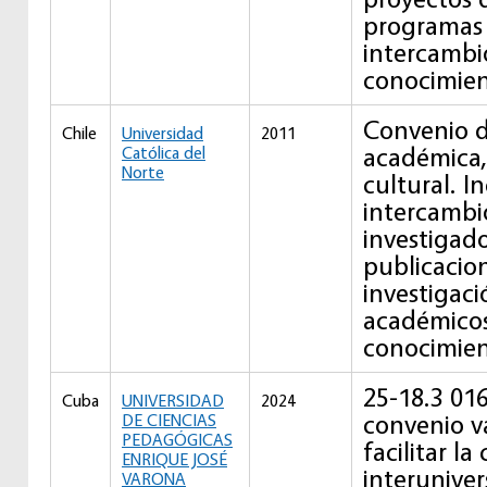
programas
intercambi
conocimien
Convenio d
Chile
Universidad
2011
académica, 
Católica del
Norte
cultural. In
intercambi
investigado
publicacio
investigac
académicos
conocimien
25-18.3 016
Cuba
UNIVERSIDAD
2024
convenio v
DE CIENCIAS
PEDAGÓGICAS
facilitar l
ENRIQUE JOSÉ
interuniver
VARONA