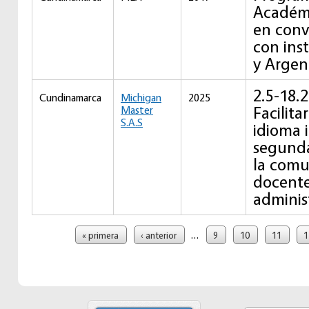
Académi
en conv
con ins
y Argen
2.5-18.
Cundinamarca
Michigan
2025
Facilita
Master
S.A.S
idioma 
segunda
la comu
docente
administ
Páginas
…
« primera
‹ anterior
9
10
11
1