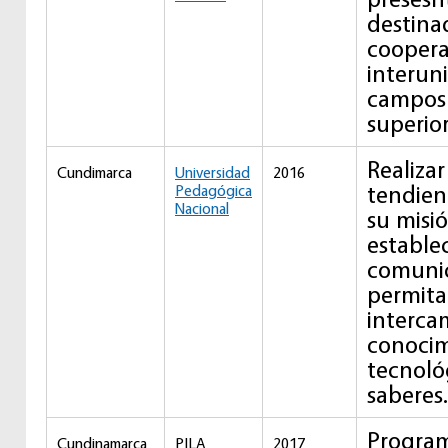
destinad
coopera
interuni
campos 
superior
Realizar
Cundimarca
Universidad
2016
tendient
Pedagógica
Nacional
su misió
estable
comuni
permita
interca
conocim
tecnoló
saberes
Program
Cundinamarca
PILA
2017