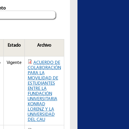
nto
Estado
Archivo
o
Vigente
ACUERDO DE
COLABORACIÓN
PARA LA
MOVILIDAD DE
ESTUDIANTES
ENTRE LA
FUNDACIÓN
UNIVERSITARIA
KONRAD
LORENZ Y LA
UNIVERSIDAD
DEL CAU