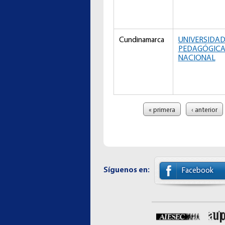
Cundinamarca
UNIVERSIDA
PEDAGÓGIC
NACIONAL
Páginas
« primera
‹ anterior
Síguenos en:
Facebook