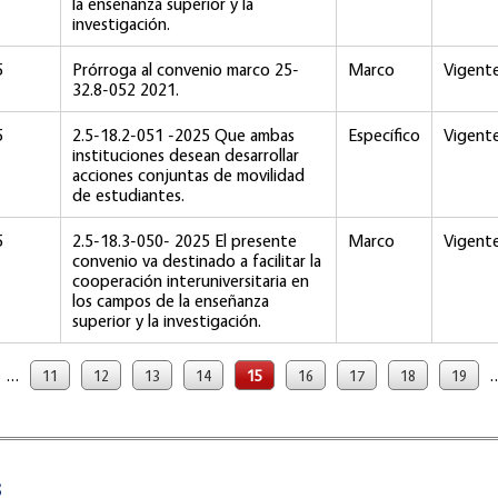
la enseñanza superior y la
investigación.
5
Prórroga al convenio marco 25-
Marco
Vigent
32.8-052 2021.
5
2.5-18.2-051 -2025 Que ambas
Específico
Vigent
instituciones desean desarrollar
acciones conjuntas de movilidad
de estudiantes.
5
2.5-18.3-050- 2025 El presente
Marco
Vigent
convenio va destinado a facilitar la
cooperación interuniversitaria en
los campos de la enseñanza
superior y la investigación.
…
11
12
13
14
15
16
17
18
19
s