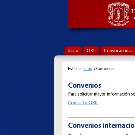
Inicio
ORII
Convocatorias
Estás en:
Inicio
» Convenios
Convenios
Para solicitar mayor información so
C
ontacto ORII
Convenios internacio