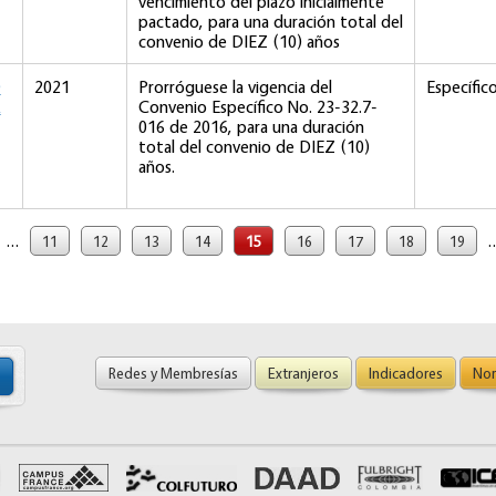
vencimiento del plazo inicialmente
pactado, para una duración total del
convenio de DIEZ (10) años
D
2021
Prorróguese la vigencia del
Específic
A
Convenio Específico No. 23-32.7-
016 de 2016, para una duración
total del convenio de DIEZ (10)
años.
…
11
12
13
14
15
16
17
18
19
Redes y Membresías
Extranjeros
Indicadores
Nor