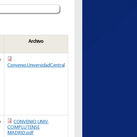
Archivo
e
Convenio.UniversidadCentral
e
CONVENIO UNIV.
COMPLUTENSE
MADRID.pdf