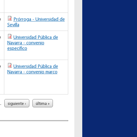
e
Prórroga - Universidad de
Sevilla
e
Universidad Pública de
Navarra - convenio
específico
e
Universidad Pública de
Navarra - convenio marco
…
siguiente ›
última »