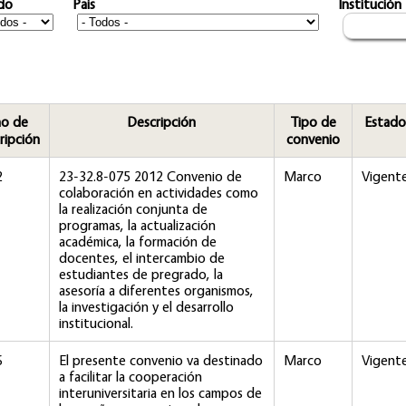
do
Pais
Institución
o de
Descripción
Tipo de
Estado
ripción
convenio
2
23-32.8-075 2012 Convenio de
Marco
Vigent
colaboración en actividades como
la realización conjunta de
programas, la actualización
académica, la formación de
docentes, el intercambio de
estudiantes de pregrado, la
asesoría a diferentes organismos,
la investigación y el desarrollo
institucional.
6
El presente convenio va destinado
Marco
Vigent
a facilitar la cooperación
interuniversitaria en los campos de