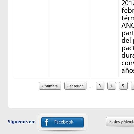
2017
febr
tér
AÑO
part
del 
pac
dura
con
año
Páginas
…
« primera
‹ anterior
3
4
5
Síguenos en:
Redes y Memb
Facebook