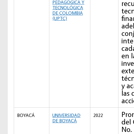
rec
PEDAGÓGICA Y
TECNOLÓGICA
tecn
DE COLOMBIA
fina
(UPTC)
ade
con
inte
cada
en l
inve
exte
técn
y a
las
acci
Pror
BOYACÁ
UNIVERSIDAD
2022
del
DE BOYACÁ
No.