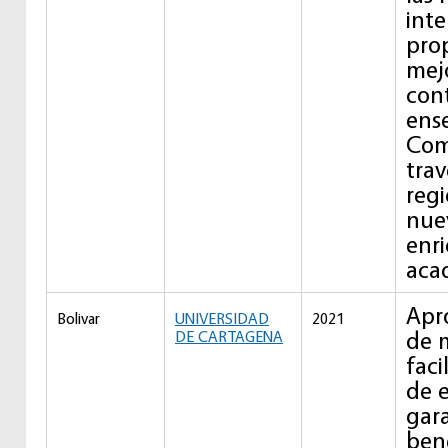
inte
prop
mej
con
ens
Com
trav
regi
nue
enr
aca
Apr
Bolivar
UNIVERSIDAD
2021
de 
DE CARTAGENA
faci
de e
gara
bene