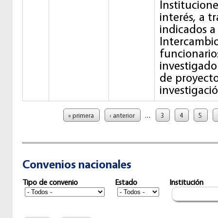
Institucion
interés, a t
indicados a
Intercambio
funcionario
investigado
de proyect
investigació
Páginas
…
« primera
‹ anterior
3
4
5
Convenios nacionales
Tipo de convenio
Estado
Institución