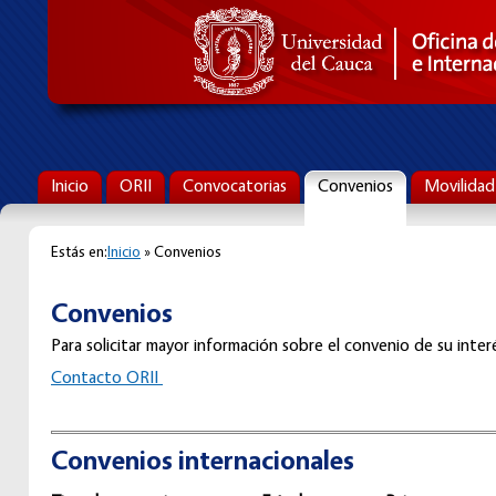
Inicio
ORII
Convocatorias
Convenios
Movilidad
Estás en:
Inicio
» Convenios
Convenios
Para solicitar mayor información sobre el convenio de su interé
C
ontacto ORII
Convenios internacionales