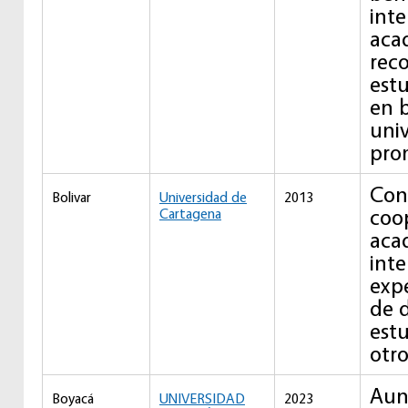
inte
aca
rec
estu
en b
univ
pro
Con
Bolivar
Universidad de
2013
coo
Cartagena
aca
int
expe
de 
estu
otro
Aun
Boyacá
UNIVERSIDAD
2023