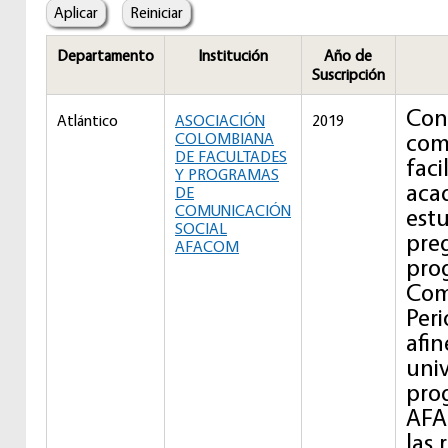
Departamento
Institución
Año de
Suscripción
Con
Atlántico
ASOCIACIÓN
2019
com
COLOMBIANA
DE FACULTADES
faci
Y PROGRAMAS
aca
DE
COMUNICACIÓN
est
SOCIAL
pre
AFACOM
pro
Com
Peri
afin
uni
prog
AFA
las 