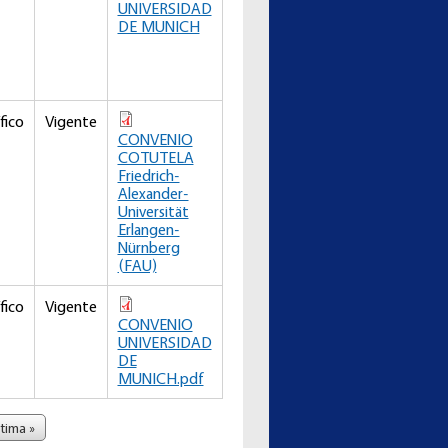
UNIVERSIDAD
DE MUNICH
fico
Vigente
CONVENIO
COTUTELA
Friedrich-
Alexander-
Universität
Erlangen-
Nürnberg
(FAU)
fico
Vigente
CONVENIO
UNIVERSIDAD
DE
MUNICH.pdf
ltima »