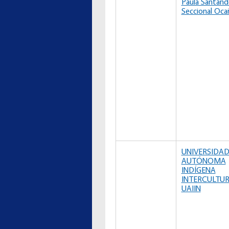
Paula Santand
Seccional Oca
UNIVERSIDA
AUTÓNOMA
INDÍGENA
INTERCULTUR
UAIIN