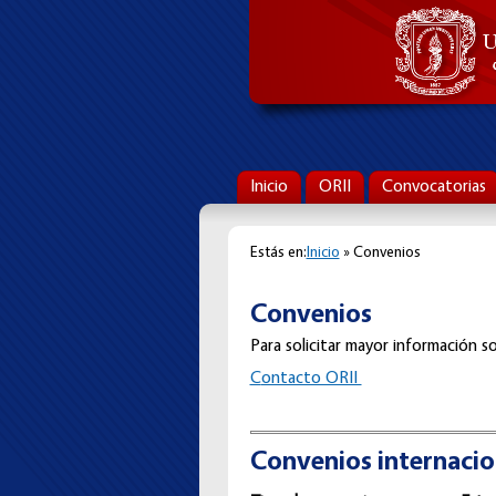
Inicio
ORII
Convocatorias
Estás en:
Inicio
» Convenios
Convenios
Para solicitar mayor información so
C
ontacto ORII
Convenios internacio