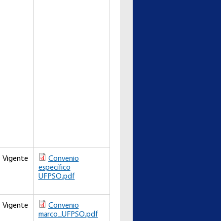
Vigente
Convenio
específico
UFPSO.pdf
Vigente
Convenio
marco_UFPSO.pdf