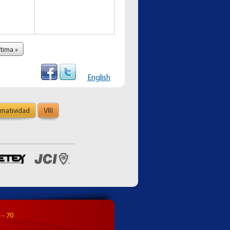
ltima »
English
matividad
VRI
 - 70