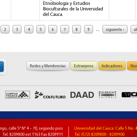
Etnobiología y Estudios
Bioculturales de la Universidad
del Cauca.
…
2
3
4
5
6
7
8
9
siguiente ›
ú
Redes y Membresías
Extranjeros
Indicadores
Nor
go, calle 5ª Nº 4 – 70, segundo piso
Universidad del Cauca: Calle 5 No. 4
Tel. 8209800 ext 1163 Fax 8209911
Tel. (572) 8209800 - 8209900