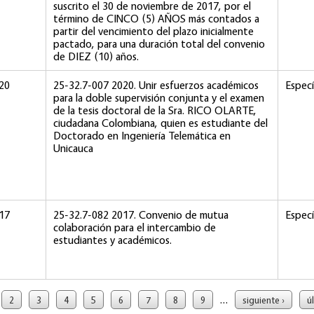
suscrito el 30 de noviembre de 2017, por el
término de CINCO (5) AÑOS más contados a
partir del vencimiento del plazo inicialmente
pactado, para una duración total del convenio
de DIEZ (10) años.
20
25-32.7-007 2020. Unir esfuerzos académicos
Especí
para la doble supervisión conjunta y el examen
de la tesis doctoral de la Sra. RICO OLARTE,
ciudadana Colombiana, quien es estudiante del
Doctorado en Ingeniería Telemática en
Unicauca
17
25-32.7-082 2017. Convenio de mutua
Especí
colaboración para el intercambio de
estudiantes y académicos.
…
2
3
4
5
6
7
8
9
siguiente ›
ú