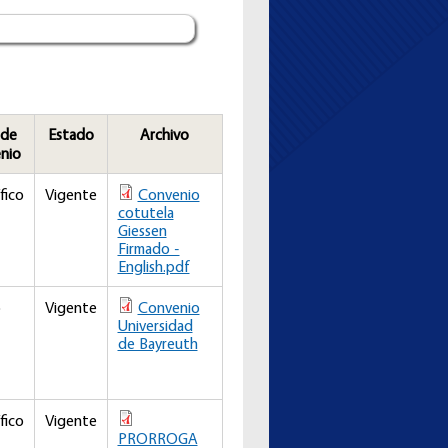
 de
Estado
Archivo
nio
fico
Vigente
Convenio
cotutela
Giessen
Firmado -
English.pdf
o
Vigente
Convenio
Universidad
de Bayreuth
fico
Vigente
PRORROGA