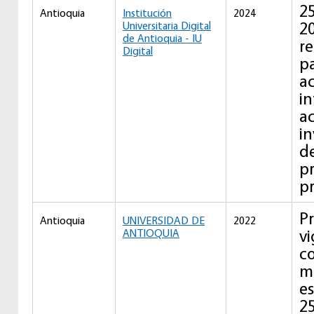
25
Antioquia
Institución
2024
20
Universitaria Digital
de Antioquia - IU
re
Digital
pa
ac
i
a
in
de
p
pr
Pr
Antioquia
UNIVERSIDAD DE
2022
vi
ANTIOQUIA
c
m
es
2