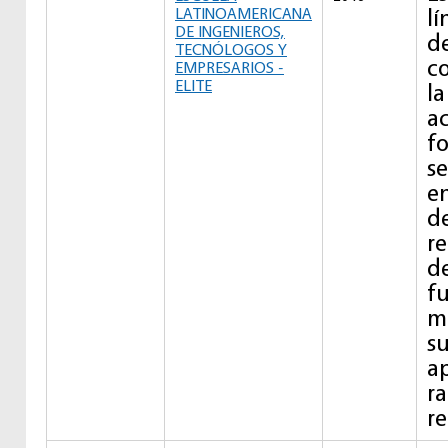
lí
LATINOAMERICANA
DE INGENIEROS,
d
TECNÓLOGOS Y
c
EMPRESARIOS -
ELITE
la
ac
f
s
en
de
re
de
f
mi
su
a
ra
re