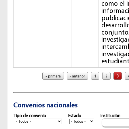
como el 
informac
publicaci
desarroll
conjunto
investiga
intercam
investiga
estudiant
Páginas
« primera
‹ anterior
1
2
3
Convenios nacionales
Tipo de convenio
Estado
Institución