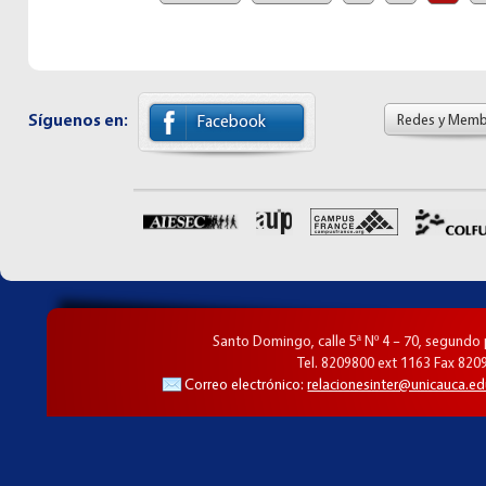
Síguenos en:
Redes y Memb
Facebook
Santo Domingo, calle 5ª Nº 4 – 70, segundo
Tel. 8209800 ext 1163 Fax 820
Correo electrónico:
relacionesinter@unicauca.ed