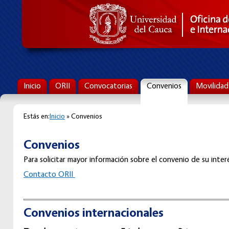
Inicio
ORII
Convocatorias
Convenios
Movilidad
Estás en:
Inicio
» Convenios
Convenios
Para solicitar mayor información sobre el convenio de su interé
C
ontacto ORII
Convenios internacionales