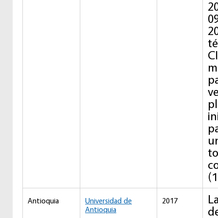
20
0
20
t
C
m
pa
v
p
in
p
u
to
c
(1
L
Antioquia
Universidad de
2017
d
Antioquia