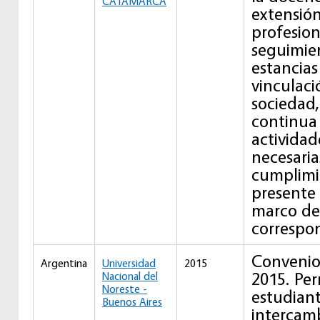
CATAMARCA
extensión
profesion
seguimie
estancias
vinculaci
sociedad
continua
actividad
necesaria
cumplimi
presente 
marco de
correspo
Convenio
Argentina
Universidad
2015
2015. Per
Nacional del
Noreste -
estudiant
Buenos Aires
intercam