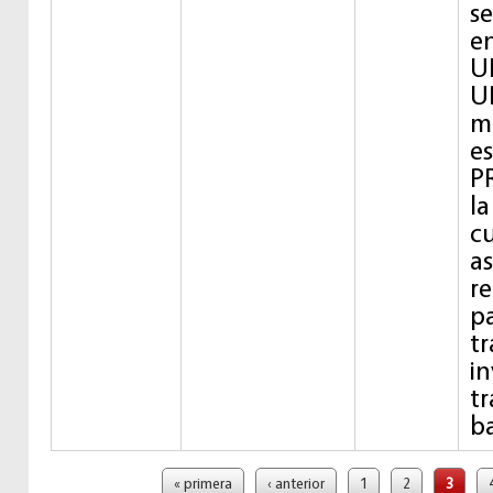
s
en
U
U
m
e
P
la
cu
as
re
p
tr
in
t
ba
Páginas
« primera
‹ anterior
1
2
3