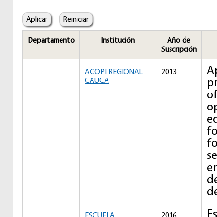
Departamento
Institución
Año de
Suscripción
A
ACOPI REGIONAL
2013
p
CAUCA
o
o
e
f
fo
se
em
d
d
Es
ESCUELA
2016