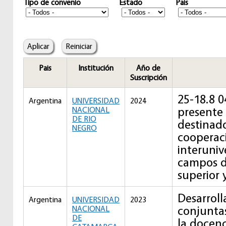
Tipo de convenio
Estado
Pais
Pais
Institución
Año de
Suscripción
25-18.8 0
Argentina
UNIVERSIDAD
2024
presente
NACIONAL
DE RIO
destinado 
NEGRO
cooperac
interunive
campos d
superior 
Desarroll
Argentina
UNIVERSIDAD
2023
conjunta
NACIONAL
DE
la docenc