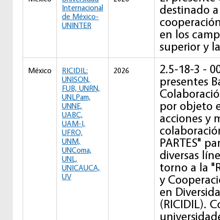
destinado a f
Internacional
de México-
cooperación 
UNINTER
en los camp
superior y l
2.5-18-3 - 0
México
RICIDIL:
2026
presentes B
UNISON,
FUB, UNRN,
Colaboraci
UNLPam,
por objeto e
UNNE,
UABC,
acciones y 
UAM-I,
colaboració
UFRO,
PARTES" par
UNM,
UNComa,
diversas lín
UNL,
torno a la "
UNICAUCA,
UV
y Cooperació
en Diversida
(RICIDIL). C
universidad