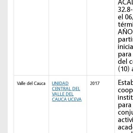
ACAD
32.8
el 06
térm
AÑOS
parti
inic
para
del 
(10) 
Esta
Valle del Cauca
UNIDAD
2017
coop
CENTRAL DEL
VALLE DEL
insti
CAUCA UCEVA
para 
conj
acti
acad