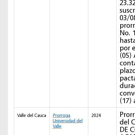
23.3
suscr
03/0
pror
No. 
hast
por 
(05)
conta
plaz
pact
dura
conv
(17) 
Pror
Valle del Cauca
Prorroga
2024
del
Universidad del
Valle
DE 