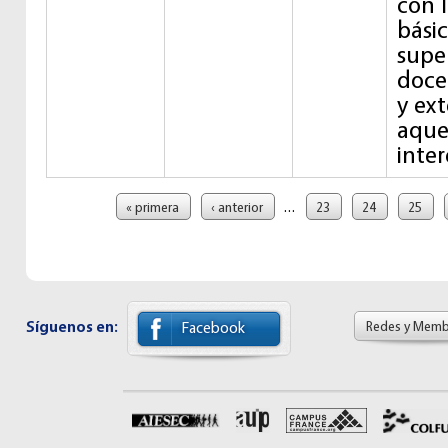
con 
bási
supe
doce
y ex
aque
inter
Páginas
…
« primera
‹ anterior
23
24
25
Síguenos en:
Redes y Memb
Facebook