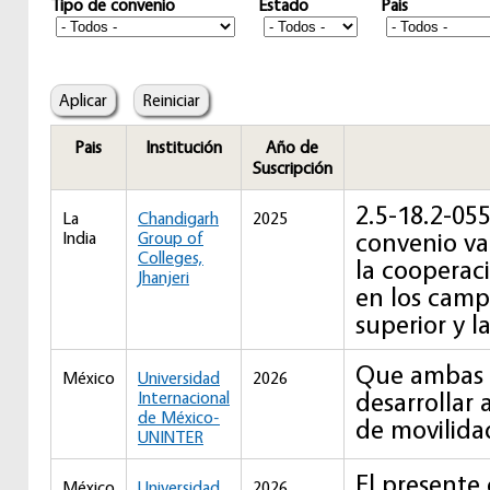
Tipo de convenio
Estado
Pais
Pais
Institución
Año de
Suscripción
2.5-18.2-05
La
Chandigarh
2025
convenio va 
India
Group of
Colleges,
la cooperaci
Jhanjeri
en los camp
superior y l
Que ambas i
México
Universidad
2026
desarrollar
Internacional
de México-
de movilida
UNINTER
El presente
México
Universidad
2026