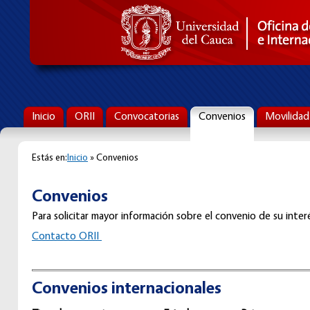
Inicio
ORII
Convocatorias
Convenios
Movilidad
Estás en:
Inicio
» Convenios
Convenios
Para solicitar mayor información sobre el convenio de su interé
C
ontacto ORII
Convenios internacionales