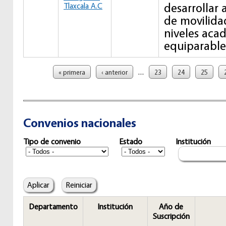
desarrollar
Tlaxcala A.C
de movilida
niveles aca
equiparable
Páginas
…
« primera
‹ anterior
23
24
25
Convenios nacionales
Tipo de convenio
Estado
Institución
Departamento
Institución
Año de
Suscripción