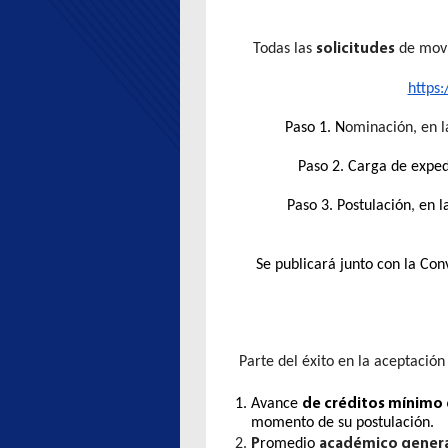
solicitudes
Todas las
de movi
https
Paso 1. N
ominación
, en 
Paso 2. Carga de expe
Paso 3. Postulación
,
en l
Se publicará junto con la Con
Parte del éxito en la aceptación
de créditos mínimo 
Avance
momento de su postulación.
P
académico genera
romedio