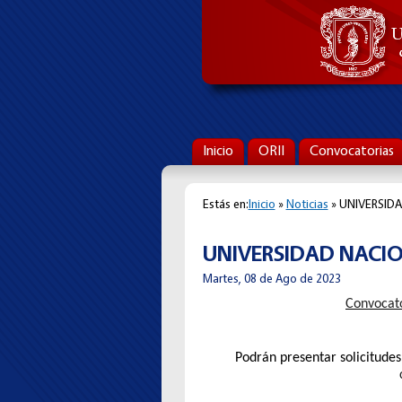
Inicio
ORII
Convocatorias
Estás en:
Inicio
»
Noticias
» UNIVERSID
UNIVERSIDAD NACI
Martes, 08 de Ago de 2023
Convocato
Podrán presentar solicitudes