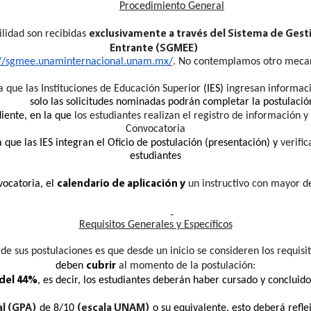
Procedimiento General
exclusivamente a través del Sistema de Gesti
lidad son recibidas
Entrante (SGMEE)
://sgmee.
unaminternacional.unam.mx/
. No contemplamos otro meca
la que las Instituciones de Educación Superior
(IES)
ingresan informac
solo las solicitudes nominadas podrán completar la postulació
diente
, en la que
los estudiantes realizan el registro de información
Convocatoria
a que las IES integran el Oficio de postulación (presentación) y
verific
estudiantes
calendario de aplicación y
vocatoria, el
un instructivo
con mayor de
Requisitos Generales y Específicos
 de sus postulaciones es que desde un inicio se consideren los requisi
cubrir
deben
al momento de la postulación
:
del 44%
, es decir, los estudiantes deberán haber cursado y concluid
l (GPA)
(escala UNAM)
de 8/10
o su equivalente, esto deberá refle