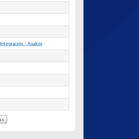
Integración - Aualcpi
a »