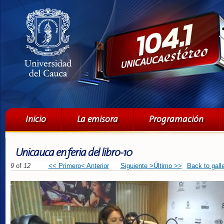
Pa
co
pri
Menú principal
Inicio
La emisora
Programación
Unicauca en feria del libro-10
9
of
12
<< Primero
< Anterior
Siguiente >
Último >>
Back to gall
Ferialibro10.jpeg